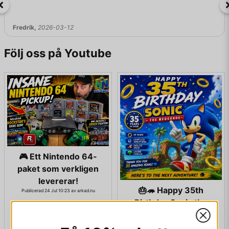
Fredrik,
2026-03-12
Följ oss på Youtube
🎮 Ett Nintendo 64-
paket som verkligen
levererar!
🎂🦔 Happy 35th
Publicerad 24 Jul 10:23 av arkad.nu
...
Birthday Sonic the
Hedgehog! |
Celebrating 35 Years