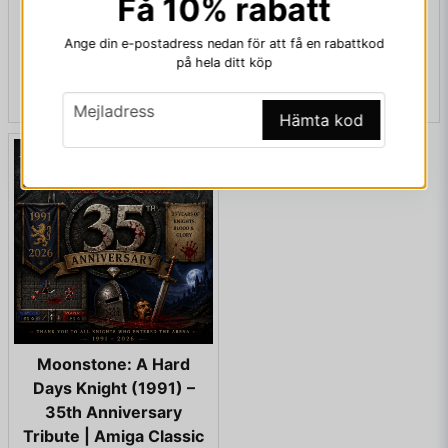
Få 10% rabatt
of Speed & Adventure
⚡💙
Ange din e-postadress nedan för att få en rabattkod
på hela ditt köp
Publicerad 23 Jun 13:15 av arkad.nu
...
email
Mejladress
Hämta kod
Moonstone: A Hard
Days Knight (1991) –
35th Anniversary
Tribute | Amiga Classic