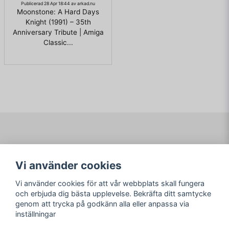
Publicerad 28 Apr 18:44 av arkad.nu
Moonstone: A Hard Days
Knight (1991) – 35th
Anniversary Tribute | Amiga
Classic...
Navigering
Mitt konto
Vi använder cookies
Köpvillkor
Logga in
Om www.ARKAD.nu
Registrera dig
Vi använder cookies för att vår webbplats skall fungera
Glömt lösenord?
och erbjuda dig bästa upplevelse. Bekräfta ditt samtycke
genom att trycka på godkänn alla eller anpassa via
Sociala medier
arkad.nu
inställningar
Facebook
© Copyright 2026