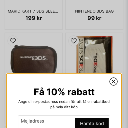
MARIO KART 7 3DS SLEEVE
NINTENDO 3DS BAG
199 kr
99 kr
Få 10% rabatt
Ange din e-postadress nedan för att få en rabattkod
NINTENDO 3DS VÄSKA
NINTENDO 3DS SLEEVE
på hela ditt köp
100 kr
99 kr
email
Mejladress
Hämta kod