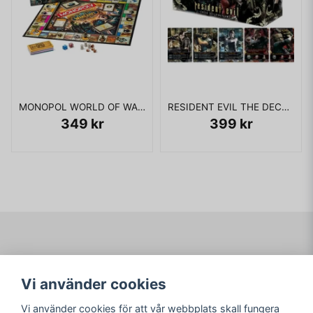
MONOPOL WORLD OF WARCRAFT COLLECTORS EDITION NYTT
RESIDENT EVIL THE DECK BUILDING GAME
349 kr
399 kr
Navigering
Mitt konto
Vi använder cookies
Köpvillkor
Logga in
Om www.ARKAD.nu
Registrera dig
Vi använder cookies för att vår webbplats skall fungera