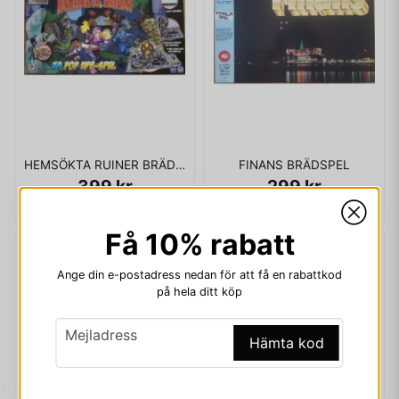
HEMSÖKTA RUINER BRÄDSPEL
FINANS BRÄDSPEL
399 kr
299 kr
Få 10% rabatt
Ange din e-postadress nedan för att få en rabattkod
på hela ditt köp
email
Mejladress
Hämta kod