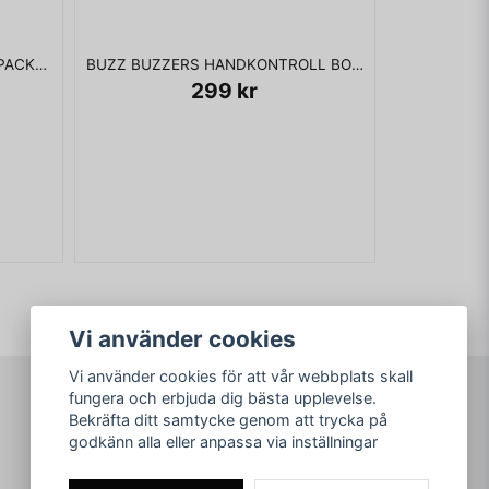
DISNEY INFINITY GIRL POWER PACK WII, WII U,360,PS3,3DS
BUZZ BUZZERS HANDKONTROLL BOXED PS2
299 kr
Vi använder cookies
Vi använder cookies för att vår webbplats skall
fungera och erbjuda dig bästa upplevelse.
Bekräfta ditt samtycke genom att trycka på
arkad.nu
godkänn alla eller anpassa via inställningar
© Copyright 2026