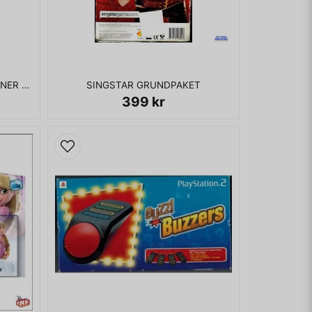
SINGSTAR ABBA MED MIKROFONER PS3 NYTT
SINGSTAR GRUNDPAKET
399 kr