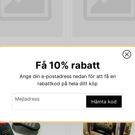
ZZ BUZZERS TRÅDLÖSA PS3
TONY HAWK SHRED PS
499 kr
699 kr
Få 10% rabatt
Ange din e-postadress nedan för att få en
rabattkod på hela ditt köp
email
Mejladress
Hämta kod