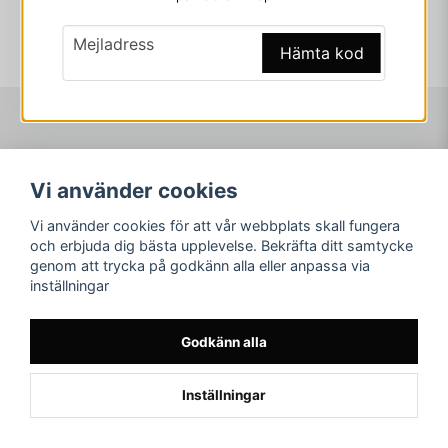
email
Mejladress
Hämta kod
Navigering
Mitt konto
Vi använder cookies
Köpvillkor
Logga in
Om www.ARKAD.nu
Registrera dig
Vi använder cookies för att vår webbplats skall fungera
Glömt lösenord?
och erbjuda dig bästa upplevelse. Bekräfta ditt samtycke
genom att trycka på godkänn alla eller anpassa via
Sociala medier
arkad.nu
inställningar
Facebook
© Copyright 2026
Instagram
Godkänn alla
Youtube
Inställningar
Powered by Nyehandel AB