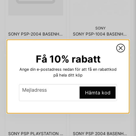
SONY
SONY PSP-2004 BASENHET MED LADDARE OCH 1GB MEMORYSTICK
SONY PSP-1004 BASENHET
899 kr
799 kr
Få 10% rabatt
Ange din e-postadress nedan för att få en rabattkod
på hela ditt köp
email
Mejladress
Hämta kod
SONY PSP PLAYSTATION PORTABLE VALUE PACK
SONY PSP 2004 BASENHET SILVER