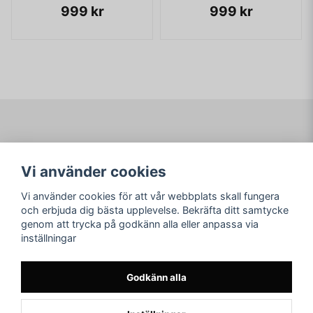
999 kr
999 kr
Navigering
Mitt konto
Vi använder cookies
Köpvillkor
Logga in
Om www.ARKAD.nu
Registrera dig
Vi använder cookies för att vår webbplats skall fungera
Glömt lösenord?
och erbjuda dig bästa upplevelse. Bekräfta ditt samtycke
genom att trycka på godkänn alla eller anpassa via
Sociala medier
arkad.nu
inställningar
Facebook
© Copyright 2026
Instagram
Godkänn alla
Youtube