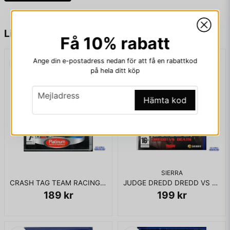
Nippon Maru
name
Namn
Liknande produkter
I BOX UTAN MANUAL
Få 10% rabatt
Ange din e-postadress nedan för att få en rabattkod
email
Mejladress
på hela ditt köp
email
Mejladress
Hämta kod
Ja, ni får publicera min fråga
SIERRA
CRASH TAG TEAM RACING PS2
JUDGE DREDD DREDD VS DEATH PS2
189 kr
199 kr
Skicka fråga