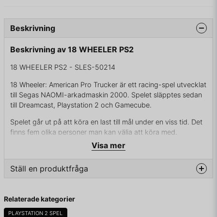
Beskrivning
Beskrivning av 18 WHEELER PS2
18 WHEELER PS2 - SLES-50214
18 Wheeler: American Pro Trucker är ett racing-spel utvecklat
till Segas NAOMI-arkadmaskin 2000. Spelet släpptes sedan
till Dreamcast, Playstation 2 och Gamecube.
Spelet går ut på att köra en last till mål under en viss tid. Det
finns fem olika personer man kan välja att köra med.
Visa mer
Asphalt Cowboy
Long Horn
Ställ en produktfråga
Stream Line
question
Fråga oss något om denna produkten...
Relaterade kategorier
Highway Cat
PLAYSTATION 2 SPEL