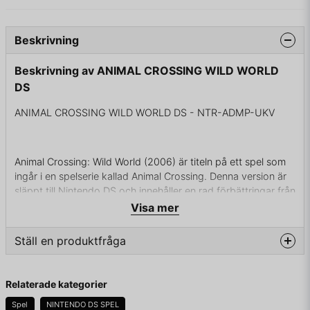
Beskrivning
Beskrivning av ANIMAL CROSSING WILD WORLD
DS
ANIMAL CROSSING WILD WORLD DS - NTR-ADMP-UKV
Animal Crossing: Wild World (2006) är titeln på ett spel som
ingår i en spelserie kallad Animal Crossing. Denna version är
släppt till Nintendo DS och innehåller en rad förbättringar från
föregångarna. Spelet har inget uttalat syfte eller mål, det är
Visa mer
upp till var och en som spelar att göra vad denne vill inom
möjligheterna för spelets ramar. Spelaren kan till exempel
Ställ en produktfråga
tjäna pengar (som i spelet kallas bells) genom att sälja
insekter, frukter, fiskar eller fossil som finns i naturen eller
question
Fråga oss något om denna produkten...
skänka sina fynd till det lokala museet för att därmed ingå i
Relaterade kategorier
museets samlingar.
Spel
NINTENDO DS SPEL