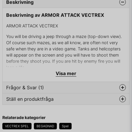
Beskrivning
Beskrivning av ARMOR ATTACK VECTREX
ARMOR ATTACK VECTREX
You will be driving a jeep through a maze (top-down view).
Of course such mazes, as we all know, are often not very
safe when they are in a video game. Tanks and helicopters
will appear on the screen and you will have to shoot them
before they shoot you. If you are hit by enemy fire you will
lose a life.
Visa mer
Frågor & Svar (1)
ENDAST KASSETT
Ställ en produktfråga
REINHOLD PERSSON frågade
för 7 månader sedan
question
Jag vill gärna köpa spelet.
Fråga oss något om denna produkten...
Relaterade kategorier
Butiken svarade
VECTREX SPEL
BEGAGNAD
Spel
Hej!