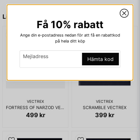
Tyvärr är lös cart slut men jag har mailat dig om ett
name
Namn
Liknande produkter
komplett exemplar!
Få 10% rabatt
med vänlig hälsning
Ange din e-postadress nedan för att få en rabattkod
email
Mejladress
på hela ditt köp
Jonas
email
Mejladress
www.arkad.nu
Hämta kod
Ja, ni får publicera min fråga
VECTREX
VECTREX
FORTRESS OF NARZOD VECTREX
SCRAMBLE VECTREX
499 kr
399 kr
Skicka fråga