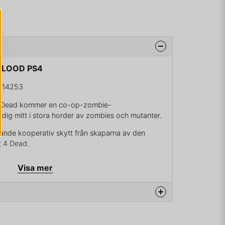
 BLOOD PS4
-14253
4 Dead kommer en co-op-zombie-
dig mitt i stora horder av zombies och mutanter.
ande kooperativ skytt från skaparna av den
t 4 Dead.
tande co-op-kampanjen med 4 spelare,
Visa mer
r som människa eller ridad och det hektiska spelet
serad.
 mot de riddade. Dessa en gång mänskliga värdar
vandlats till skrämmande varelser som är inställda
na produkten...
 av civilisationen. Med mänsklighetens utrotning