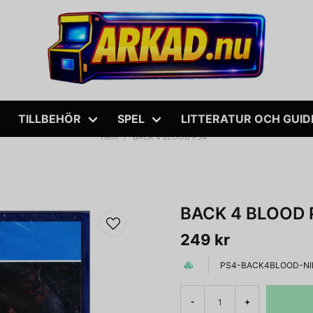
TILLBEHÖR
SPEL
LITTERATUR OCH GUID
Hem
BACK 4 BLOOD PS4
BACK 4 BLOOD 
249 kr
PS4-BACK4BLOOD-NI
-
+