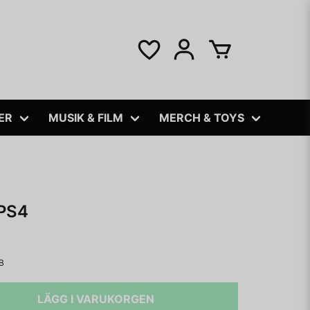
ER
MUSIK & FILM
MERCH & TOYS
PS4
B
LÄGG I VARUKORGEN