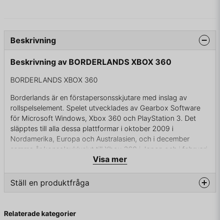
Beskrivning
Beskrivning av BORDERLANDS XBOX 360
BORDERLANDS XBOX 360
Borderlands är en förstapersonsskjutare med inslag av
rollspelselement. Spelet utvecklades av Gearbox Software
för Microsoft Windows, Xbox 360 och PlayStation 3. Det
släpptes till alla dessa plattformar i oktober 2009 i
Nordamerika, Europa och Australasien, och i december
samma år konsolexklusivt till Xbox 360 i Japan och i februari
Visa mer
2010 till Windows. PSÄven en Mac OS X-portering
utvecklades av Feral Interactive och släpptes internationellt 3
december 2010.
Ställ en produktfråga
Grafiken är baserad på Unreal Engine 3. Tidigt i utvecklingen
question
av spelet ändrades den ursprungliga strävan efter
Fråga oss något om denna produkten...
Relaterade kategorier
fotorealistiskt återgivna miljöer till en mer förenklad stil med