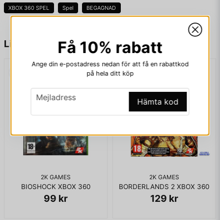
serieteckningsliknande utseende. Denna förändring kapade
XBOX 360 SPEL
Spel
BEGAGNAD
produktionstiden och utvecklingskostnaden samt gav spelet
dess karaktäristiska utseende.
name
Namn
Liknande produkter
Få 10% rabatt
KOMPLETT I BOX MED PAPER SLEEVE
Ange din e-postadress nedan för att få en rabattkod
på hela ditt köp
email
Mejladress
email
Mejladress
Hämta kod
Ja, ni får publicera min fråga
2K GAMES
2K GAMES
BIOSHOCK XBOX 360
BORDERLANDS 2 XBOX 360
99 kr
129 kr
Skicka fråga