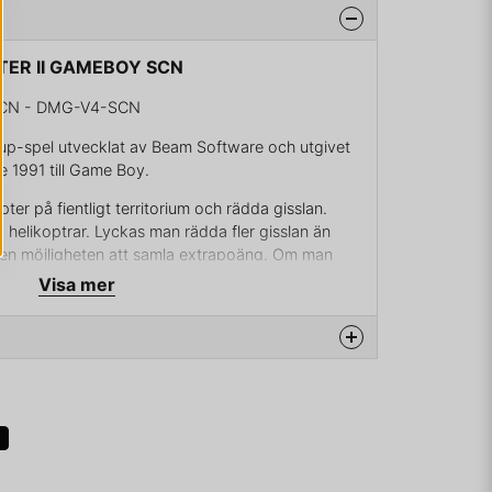
FTER II GAMEBOY SCN
SCN - DMG-V4-SCN
em up-spel utvecklat av Beam Software och utgivet
e 1991 till Game Boy.
pter på fientligt territorium och rädda gisslan.
 helikoptrar. Lyckas man rädda fler gisslan än
en möjligheten att samla extrapoäng. Om man
par man continues; oavsett hur många liv spelaren
Visa mer
na produkten...