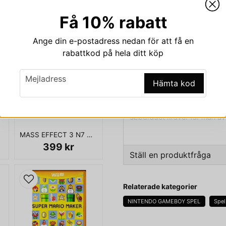
Beskrivning
Få 10% rabatt
Beskrivning av CHOPLI
Ange din e-postadress nedan för att få en
CHOPLIFTER II GAMEBOY 
rabattkod på hela ditt köp
Choplifter II är ett shoot '
email
av Victor Interactive Softwar
Mejladress
Hämta kod
Spelaren skall styra en heliko
Fåglar och fienden kan skada
uppdraget kräver får man äv
däremot förlorar gisslan tap
MASS EFFECT 3 N7 COLLECTORS EDITION XBOX 360
då har.
399 kr
Ställ en produktfråga
ENDAST KASSETT
question
Fråga oss något om den
Relaterade kategorier
NINTENDO GAMEBOY SPEL
Spel