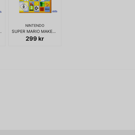
name
Namn
NINTENDO
 C64 KASSETT
SUPER MARIO MAKER WII U
Ja, ni får publicera 
299 kr