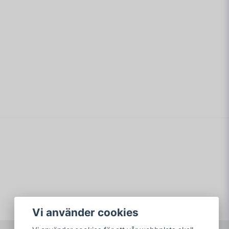
email
Mejladress
min fråga
Skicka fråga
Vi använder cookies