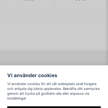
Navigering
Mitt konto
Vi använder cookies
Köpvillkor
Logga in
Om www.ARKAD.nu
Registrera dig
Vi använder cookies för att vår webbplats skall fungera
Glömt lösenord?
och erbjuda dig bästa upplevelse. Bekräfta ditt samtycke
genom att trycka på godkänn alla eller anpassa via
Sociala medier
arkad.nu
inställningar
Facebook
© Copyright 2026