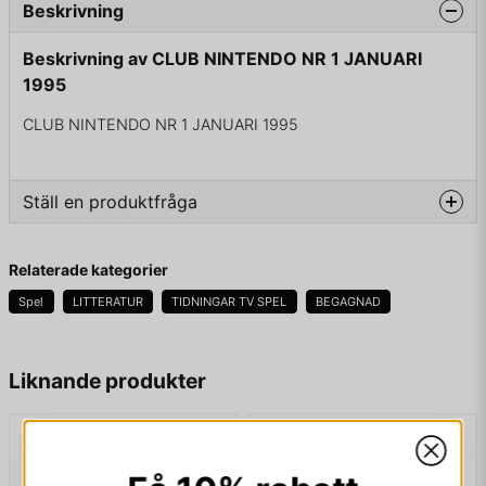
Beskrivning
Beskrivning av CLUB NINTENDO NR 1 JANUARI
1995
CLUB NINTENDO NR 1 JANUARI 1995
Ställ en produktfråga
question
Fråga oss något om denna produkten...
Relaterade kategorier
Spel
LITTERATUR
TIDNINGAR TV SPEL
BEGAGNAD
name
Namn
Liknande produkter
email
Mejladress