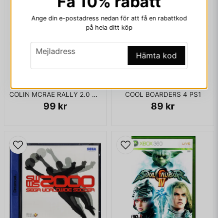
Få 10% rabatt
Ange din e-postadress nedan för att få en rabattkod
på hela ditt köp
Ja, ni får publicera min fråga
email
Mejladress
Hämta kod
COLIN MCRAE RALLY 2.0 PS1
COOL BOARDERS 4 PS1
99 kr
89 kr
Skicka fråga