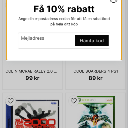
Få 10% rabatt
email
Mejladress
Ange din e-postadress nedan för att få en rabattkod
på hela ditt köp
Ja, ni får publicera min fråga
email
Mejladress
Hämta kod
COLIN MCRAE RALLY 2.0 PS1
COOL BOARDERS 4 PS1
99 kr
89 kr
Skicka fråga