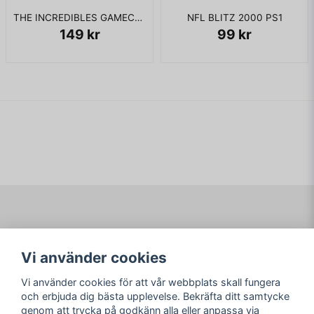
THE INCREDIBLES GAMECUBE
NFL BLITZ 2000 PS1
149 kr
99 kr
Navigering
Mitt konto
Vi använder cookies
Köpvillkor
Logga in
Om www.ARKAD.nu
Registrera dig
Vi använder cookies för att vår webbplats skall fungera
Glömt lösenord?
och erbjuda dig bästa upplevelse. Bekräfta ditt samtycke
genom att trycka på godkänn alla eller anpassa via