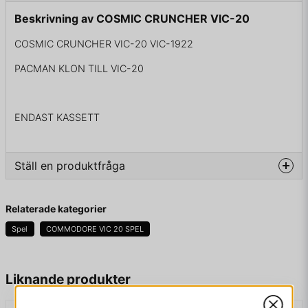
Beskrivning av COSMIC CRUNCHER VIC-20
COSMIC CRUNCHER VIC-20 VIC-1922
PACMAN KLON TILL VIC-20
ENDAST KASSETT
Ställ en produktfråga
question
Fråga oss något om denna produkten...
Relaterade kategorier
Spel
COMMODORE VIC 20 SPEL
name
Namn
Liknande produkter