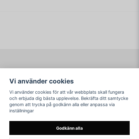
Navigering
Mitt konto
Vi använder cookies
Köpvillkor
Logga in
Om www.ARKAD.nu
Registrera dig
Vi använder cookies för att vår webbplats skall fungera
Glömt lösenord?
och erbjuda dig bästa upplevelse. Bekräfta ditt samtycke
genom att trycka på godkänn alla eller anpassa via
Sociala medier
arkad.nu
inställningar
Facebook
© Copyright 2026
Instagram
Godkänn alla
Youtube