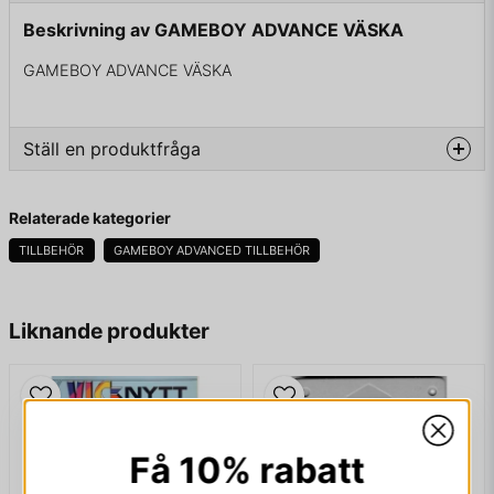
Beskrivning av GAMEBOY ADVANCE VÄSKA
GAMEBOY ADVANCE VÄSKA
Ställ en produktfråga
question
Fråga oss något om denna produkten...
Relaterade kategorier
TILLBEHÖR
GAMEBOY ADVANCED TILLBEHÖR
name
Namn
Liknande produkter
email
Mejladress
Få 10% rabatt