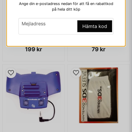
Ange din e-postadress nedan för att få en rabattkod
Ja, ni får publicera min fråga
på hela ditt köp
email
Mejladress
Hämta kod
VIC NYTT ÅRGÅNG 2 NR 2
MINNESKORT PLAYSTATION 1MB
199 kr
79 kr
Skicka fråga