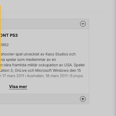
RONT PS3
0962
n shooter-spel utvecklat av Kaos Studios och
arna spelar som medlemmar av en
n nära framtida militär ockupation av USA. Spelet
Station 3, OnLive och Microsoft Windows den 15
 17 mars 2011 i Australien, 18 mars 2011 i Europa
Visa mer
konlikterna bryter sönder världen i jakten på
omisk kris som varat under femton år. Ett tidigare
 hela infrastrukturen för förgjord. Förorter har nu
ra städerna skyddar sina invånare bakom
mindre omöjliga att tränga igenom. De boende
na produkten...