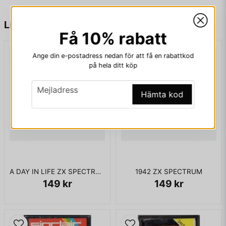
name
Namn
Liknande produkter
Få 10% rabatt
Ange din e-postadress nedan för att få en rabattkod
email
Mejladress
på hela ditt köp
email
Mejladress
Hämta kod
Ja, ni får publicera min fråga
A DAY IN LIFE ZX SPECTRUM
1942 ZX SPECTRUM
149 kr
149 kr
Skicka fråga