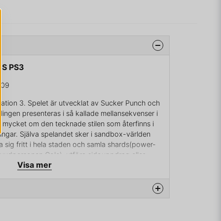
US PS3
609
ystation 3. Spelet är utvecklat av Sucker Punch och
ndlingen presenteras i så kallade mellansekvenser i
gt mycket om den tecknade stilen som återfinns i
ingar. Själva spelandet sker i sandbox-världen
 sig fritt i hela staden och samla shards(power-
vudpersonen Cole), utföra sidouppdrag eller
Visa mer
ver de handlingsdrivande huvuduppdragen.
budet och huvudpersonen Cole MacGrath håller i
rar så kraftigt att flera kvarter total förstörs och
 i kroppen. Efter denna händelse utvecklar han
ptäcker detta inser han att han står inför ett val.
na produkten...