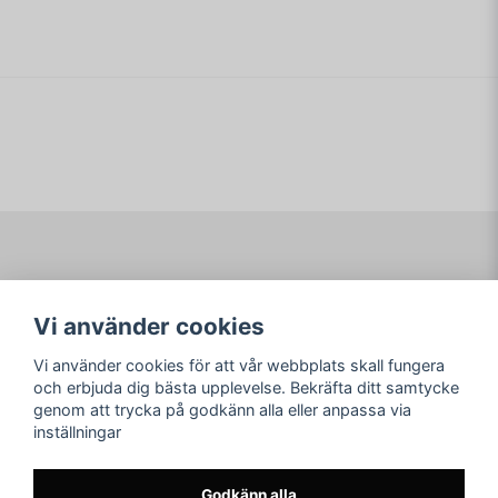
name
Namn
email
Mejladress
Ja, ni får publicera min fråga
Navigering
Mitt konto
Vi använder cookies
Köpvillkor
Logga in
Om www.ARKAD.nu
Registrera dig
Vi använder cookies för att vår webbplats skall fungera
Glömt lösenord?
och erbjuda dig bästa upplevelse. Bekräfta ditt samtycke
genom att trycka på godkänn alla eller anpassa via
Sociala medier
arkad.nu
inställningar
Facebook
© Copyright 2026
Skicka fråga
Instagram
Godkänn alla