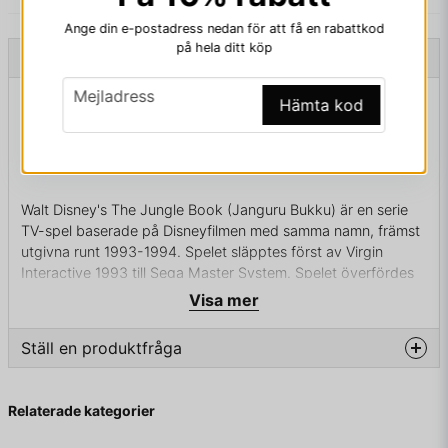
Ange din e-postadress nedan för att få en rabattkod
på hela ditt köp
Beskrivning
email
Mejladress
Beskrivning av JUNGLE BOOK GAME GEAR
Hämta kod
JUNGLE BOOK GAME GEAR
Walt Disney's The Jungle Book (Janguru Bukku) är en serie
TV-spel baserade på Disneyfilmen med samma namn, främst
utgivna runt 1993-1994. Spelet släpptes först av Virgin
Interactive 1993 till Sega Master System. Spelet överfördes
senare till Game Boy, NES, Sega Mega Drive, Sega Game
Visa mer
Gear, SNES och PC 1994, medan en omgjord version till
Game Boy Advance utkom 2003.
Ställ en produktfråga
question
Fråga oss något om denna produkten...
KOMPLETT I BOX
Relaterade kategorier