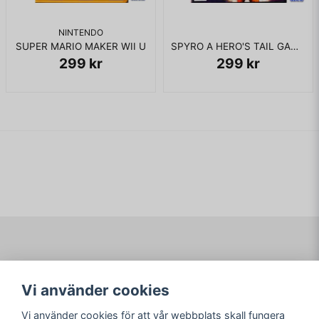
NINTENDO
SUPER MARIO MAKER WII U
SPYRO A HERO'S TAIL GAMECUBE
299 kr
299 kr
Navigering
Mitt konto
Vi använder cookies
Köpvillkor
Logga in
Om www.ARKAD.nu
Registrera dig
Vi använder cookies för att vår webbplats skall fungera