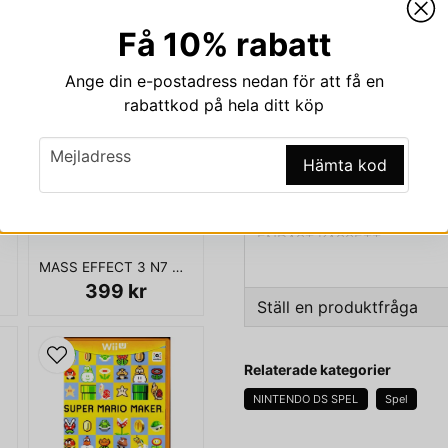
Beskrivning
Få 10% rabatt
Beskrivning av LITTLE
Ange din e-postadress nedan för att få en
LITTLEST PETSHOP CITY F
rabattkod på hela ditt köp
email
Mejladress
Hämta kod
Mer äventyr med de söta djur
ENDAST KASSETT
MASS EFFECT 3 N7 COLLECTORS EDITION XBOX 360
399 kr
Ställ en produktfråga
question
Fråga oss något om den
Relaterade kategorier
NINTENDO DS SPEL
Spel