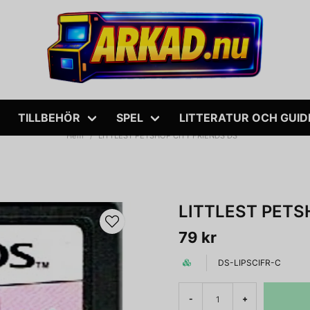
TILLBEHÖR
SPEL
LITTERATUR OCH GUID
Hem
LITTLEST PETSHOP CITY FRIENDS DS
LITTLEST PETS
79 kr
DS-LIPSCIFR-C
-
+