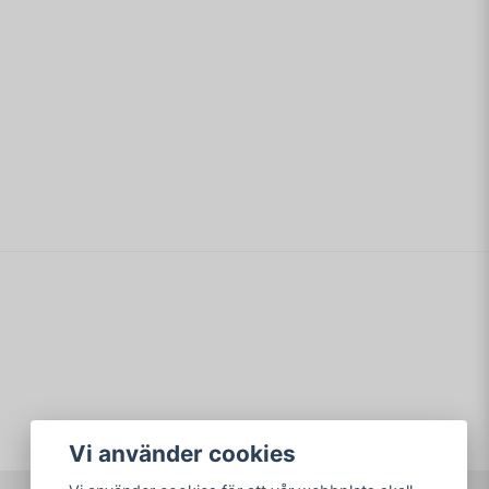
email
Mejladress
min fråga
Skicka fråga
Vi använder cookies