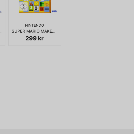
name
Namn
NINTENDO
 C64 KASSETT
SUPER MARIO MAKER WII U
Ja, ni får publicera 
299 kr