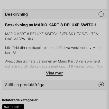
Beskrivning
Beskrivning av MARIO KART 8 DELUXE SWITCH
MARIO KART 8 DELUXE SWITCH SVENSK UTGÅVA - TRA-
HAC-AABPA-UK4
Kör förbi dina motspelare i den definitiva versionen av Mario
Kart 8!
Avnjut den ultimata versionen av Mario Kart 8 var som helst
och när du vill. Du kan spela med upp till 8 vänner lokalt. Alla
favoritbanorna och karaktärerna från Wii U-versionen är med
Visa mer
samt alla DLC-banorna och figurerna. Dessutom dyker det
upp några nya karaktärer som Inkling Boy och Inkling Girl
Ställ en produktfråga
från Splatoon, King Boo, Dry Bones och Bowser Jr.!
Utöver detta har Battle Mode förädlats och det inkluderar
question
Fråga oss något om denna produkten...
Relaterade kategorier
Balloon Battle och Bob-omb Blast, samt nya banorna Urchin
Underpass och Battle Stadium samt klassiker som (GCN)
SWITCH SPEL