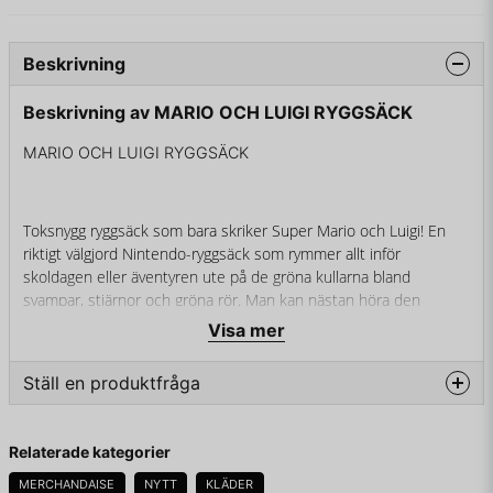
Beskrivning
Beskrivning av MARIO OCH LUIGI RYGGSÄCK
MARIO OCH LUIGI RYGGSÄCK
Toksnygg ryggsäck som bara skriker Super Mario och Luigi! En
riktigt välgjord Nintendo-ryggsäck som rymmer allt inför
skoldagen eller äventyren ute på de gröna kullarna bland
svampar, stjärnor och gröna rör. Man kan nästan höra den
mysiga Super Mario tv-spelsmelodin!
Visa mer
Mario och Luigi Ryggsäck är en vit ryggsäck av kraftigt
Ställ en produktfråga
textilmaterial tryckt med Mario och Luigi samt flera roliga
symboler föreställandes bland annat deras handskar, kepsar,
question
mustascher, Bowsers nithalsband och Prinsessan Peach
Fråga oss något om denna produkten...
Relaterade kategorier
prinsesskrona.
MERCHANDAISE
NYTT
KLÄDER