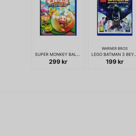
WARNER BROS
SUPER MONKEY BALL TOKUMORI ASOBI TA! PS VITA JAPANSK
LEGO BATMAN 3 BEYOND G
299 kr
199 kr