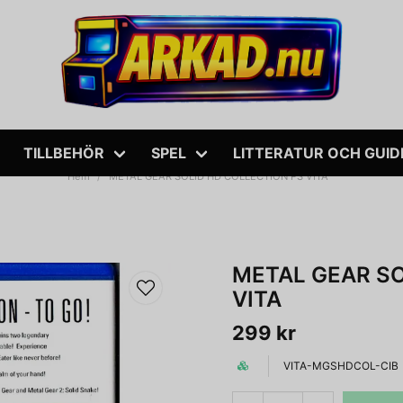
TILLBEHÖR
SPEL
LITTERATUR OCH GUID
Hem
METAL GEAR SOLID HD COLLECTION PS VITA
METAL GEAR SO
VITA
299 kr
VITA-MGSHDCOL-CIB