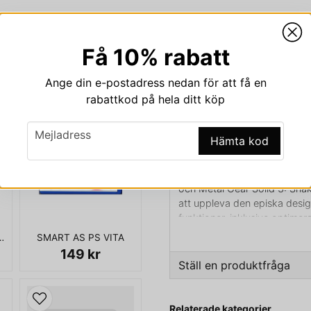
Få 10% rabatt
Beskrivning
Ange din e-postadress nedan för att få en
Beskrivning av METAL 
rabattkod på hela ditt köp
METAL GEAR SOLID HD COL
email
Mejladress
Hämta kod
Från den kritikerrosade regis
HD Collection för Playstatio
spelen från det förflutna i 
och Metal Gear Solid 3: Snak
att uppleva den episka desi
funktioner, inklusive optimer
touch-screen-funktioner, ett
3 PORTABLE PS VITA JAPANSK
SMART AS PS VITA
med troféer och sparningar
149 kr
Collection.
Ställ en produktfråga
question
Fråga oss något om den
Relaterade kategorier
KOMPLETT I BOX