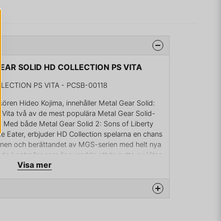
GEAR SOLID HD COLLECTION PS VITA
LECTION PS VITA - PCSB-00118
sören Hideo Kojima, innehåller Metal Gear Solid:
n Vita två av de mest populära Metal Gear Solid-
HD. Med både Metal Gear Solid 2: Sons of Liberty
e Eater, erbjuder HD Collection spelarna en chans
gnen och berättandet av MGS-serien med helt nya
ade kontroller som är avsedda att ta nytta av Vitas
Visa mer
 ombalanserat användargränssnitt, tillsammans
 som kan delas med PS3-versionen av MGS HD
na produkten...