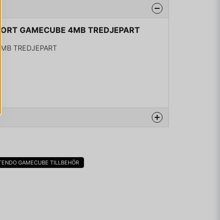
ESKORT GAMECUBE 4MB TREDJEPART
MB TREDJEPART
na produkten...
TENDO GAMECUBE TILLBEHÖR
email
Mejladress