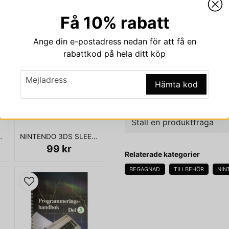
Beskrivning
Få 10% rabatt
Beskrivning av MINN
Ange din e-postadress nedan för att få en
MINNESKORT GAMECUBE 4
rabattkod på hela ditt köp
email
Mejladress
Hämta kod
OLIKA TILLVERKARE
Ställ en produktfråga
GAMEBOY ADVANCE
NINTENDO 3DS SLEEVE
question
99 kr
Fråga oss något om den
Relaterade kategorier
BEGAGNAD
TILLBEHÖR
NIN
name
Namn