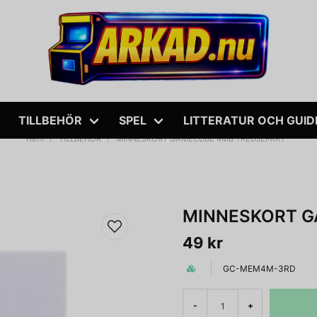
TILLBEHÖR
SPEL
LITTERATUR OCH GUID
Hem
TILLBEHÖR
MINNESKORT GAMECUBE 4MB TREDJEPART
MINNESKORT G
49 kr
GC-MEM4M-3RD
-
+