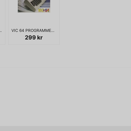
Ja, ni får publicera 
RGÅNG 2 NR 2
VIC 64 PROGRAMMERINGSHANDBOK DEL 3
299 kr