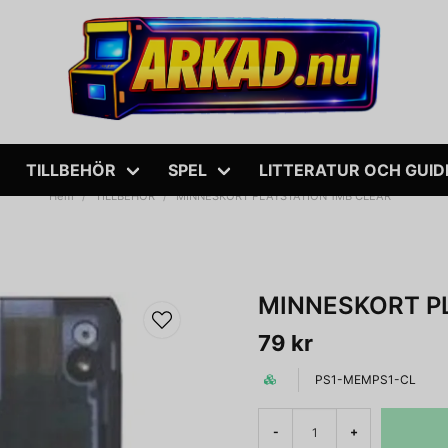
TILLBEHÖR
SPEL
LITTERATUR OCH GUID
Hem
TILLBEHÖR
MINNESKORT PLAYSTATION 1MB CLEAR
MINNESKORT P
79 kr
PS1-MEMPS1-CL
-
+