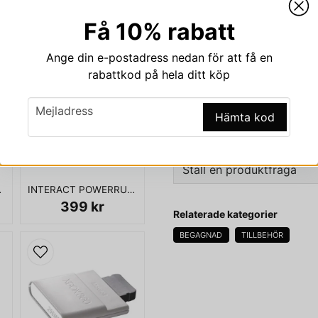
Beskrivning
Få 10% rabatt
Beskrivning av MINNE
Ange din e-postadress nedan för att få en
MINNESKORT PLAYSTATION
rabattkod på hela ditt köp
email
Mejladress
Hämta kod
PASSAR PS1 OCH PS2
Ställ en produktfråga
N 1MB
INTERACT POWERRUMBLE FX GAMEBOY ADVANCE
question
399 kr
Fråga oss något om den
Relaterade kategorier
BEGAGNAD
TILLBEHÖR
name
Namn