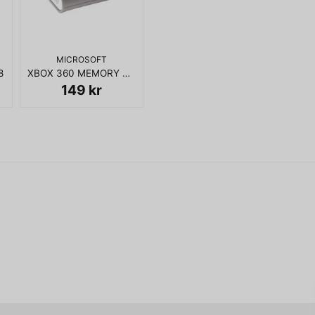
Ja, ni får publicera 
MICROSOFT
8
XBOX 360 MEMORY UNIT 256MB
149 kr