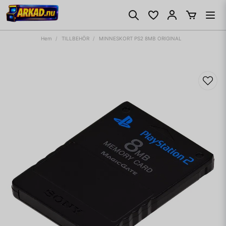
Hem
TILLBEHÖR
MINNESKORT PS2 8MB ORIGINAL