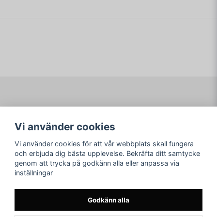
Navigering
Mitt konto
Vi använder cookies
Köpvillkor
Logga in
Om www.ARKAD.nu
Registrera dig
Vi använder cookies för att vår webbplats skall fungera
Glömt lösenord?
och erbjuda dig bästa upplevelse. Bekräfta ditt samtycke
genom att trycka på godkänn alla eller anpassa via
Sociala medier
arkad.nu
inställningar
Facebook
© Copyright 2026
Instagram
Godkänn alla
Youtube