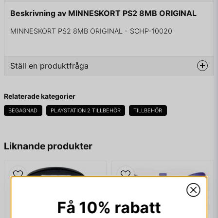
Beskrivning av MINNESKORT PS2 8MB ORIGINAL
MINNESKORT PS2 8MB ORIGINAL - SCHP-10020
Ställ en produktfråga
question
Fråga oss något om denna produkten...
Relaterade kategorier
BEGAGNAD
PLAYSTATION 2 TILLBEHÖR
TILLBEHÖR
name
Namn
Liknande produkter
email
Mejladress
Få 10% rabatt