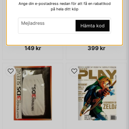
Ange din e-postadress nedan för att få en rabattkod
Ja, ni får publicera min fråga
på hela ditt köp
email
Mejladress
Hämta kod
MINNESKORT PS2 32MB
INTERACT POWERRUMBLE FX GAMEBOY ADVANCE
149 kr
399 kr
Skicka fråga