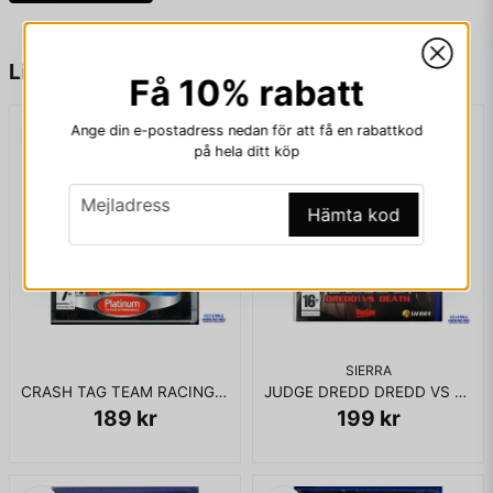
name
Namn
Liknande produkter
Få 10% rabatt
Ange din e-postadress nedan för att få en rabattkod
email
Mejladress
på hela ditt köp
email
Mejladress
Hämta kod
Ja, ni får publicera min fråga
SIERRA
CRASH TAG TEAM RACING PS2
JUDGE DREDD DREDD VS DEATH PS2
189 kr
199 kr
Skicka fråga