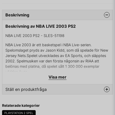
Beskrivning
Beskrivning av NBA LIVE 2003 PS2
NBA LIVE 2003 PS2 - SLES-51198
NBA Live 2003 är ett basketspel i NBA Live-serien.
Spelomslaget pryds av Jason Kidd, som då spelade för New
Jersey Nets.Spelet utvecklades av EA Sports, och släpptes
2002. Spelmusiken var den första någonsin av RIAA att
belönas med platina, då spelet sålt 1 300 000 exemplar
världen över.
Visa mer
Ställ en produktfråga
KOMPLETT I BOX
question
Fråga oss något om denna produkten...
Relaterade kategorier
PLAYSTATION 2 SPEL