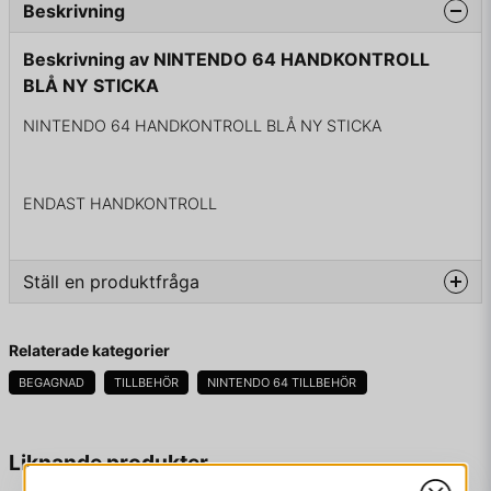
Beskrivning
Beskrivning av NINTENDO 64 HANDKONTROLL
BLÅ NY STICKA
NINTENDO 64 HANDKONTROLL BLÅ NY STICKA
ENDAST HANDKONTROLL
Ställ en produktfråga
question
Fråga oss något om denna produkten...
Relaterade kategorier
BEGAGNAD
TILLBEHÖR
NINTENDO 64 TILLBEHÖR
name
Namn
Liknande produkter