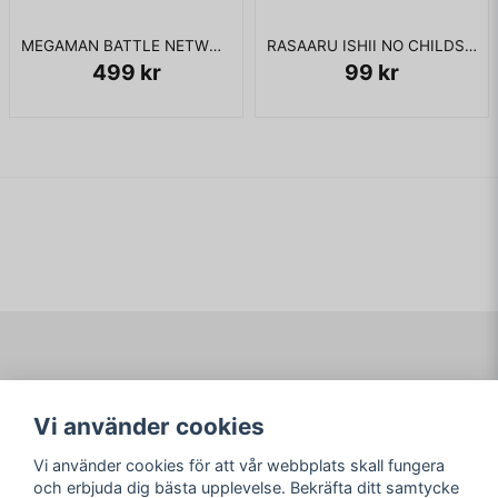
MEGAMAN BATTLE NETWORK GBA
RASAARU ISHII NO CHILDS QUEST FAMICOM
499 kr
99 kr
Navigering
Mitt konto
Vi använder cookies
Köpvillkor
Logga in
Om www.ARKAD.nu
Registrera dig
Vi använder cookies för att vår webbplats skall fungera
Glömt lösenord?
och erbjuda dig bästa upplevelse. Bekräfta ditt samtycke