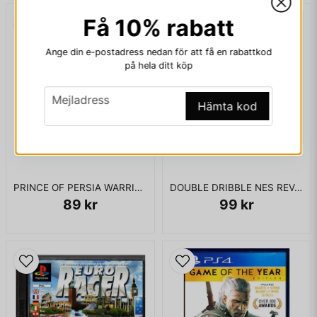
Få 10% rabatt
email
Mejladress
Ange din e-postadress nedan för att få en rabattkod
på hela ditt köp
email
Ja, ni får publicera min fråga
Mejladress
Hämta kod
PRINCE OF PERSIA WARRIOR WITHIN XBOX
DOUBLE DRIBBLE NES REV-A
89 kr
99 kr
Skicka fråga