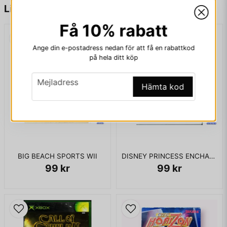
name
Namn
Liknande produkter
Få 10% rabatt
email
Mejladress
Ange din e-postadress nedan för att få en rabattkod
på hela ditt köp
email
Mejladress
Hämta kod
Ja, ni får publicera min fråga
BIG BEACH SPORTS WII
DISNEY PRINCESS ENCHANTING STORYBOOKS WII
99 kr
99 kr
Skicka fråga