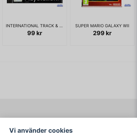
INTERNATIONAL TRACK & FIELD PS1
SUPER MARIO GALAXY WII
99 kr
299 kr
Navigering
Mitt konto
Vi använder cookies
Köpvillkor
Logga in
Om www.ARKAD.nu
Registrera dig