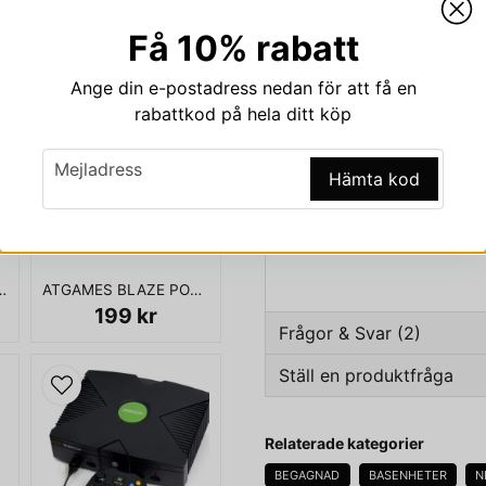
Beskrivning
Få 10% rabatt
Beskrivning av NINTE
Ange din e-postadress nedan för att få en
KOMPATIBLE CHIPPAD
rabattkod på hela ditt köp
NINTENDO WII VIT BASEN
email
Mejladress
Hämta kod
KOMPLETT MED ENHET - VI
SENSOR BAR
 SLIM SCPH-77004
ATGAMES BLAZE PORTABLE MEGADRIVE
199 kr
Frågor & Svar (2)
Ställ en produktfråga
Christian Westman frågade
f
question
Är den regionsfri och m
Fråga oss något om den
Relaterade kategorier
konsolen?
BEGAGNAD
BASENHETER
N