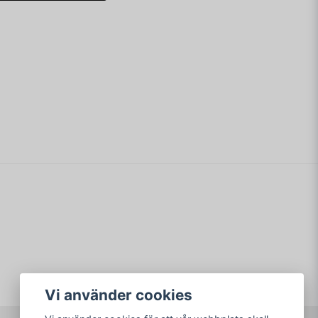
email
Mejladress
dad och nunchuk ingår :)
min fråga
n
arar av hemmabrända spel?
Skicka fråga
Vi använder cookies