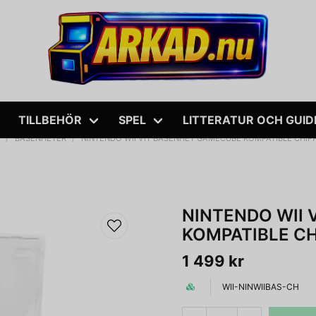
TILLBEHÖR
SPEL
LITTERATUR OCH GUID
m
BASENHETER
NINTENDO WII VIT BASENHET GAMECUBE KOMPATIBLE CHIP
NINTENDO WII
KOMPATIBLE C
1 499 kr
WII-NINWIIBAS-CH