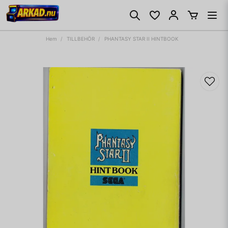
Hem
TILLBEHÖR
PHANTASY STAR II HINTBOOK