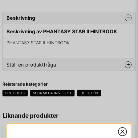
Beskrivning
Beskrivning av PHANTASY STAR II HINTBOOK
PHANTASY STAR II HINTBOOK
Ställ en produktfråga
question
Fråga oss något om denna produkten...
Relaterade kategorier
HINTBOOKS
SEGA MEGADRIVE SPEL
TILLBEHÖR
name
Namn
Liknande produkter
email