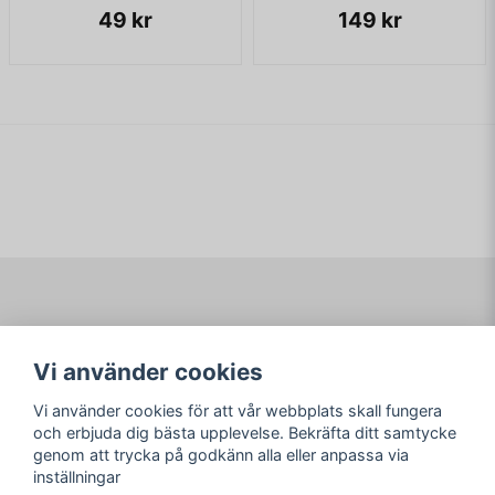
49 kr
149 kr
Navigering
Mitt konto
Vi använder cookies
Köpvillkor
Logga in
Om www.ARKAD.nu
Registrera dig
Vi använder cookies för att vår webbplats skall fungera
Glömt lösenord?
och erbjuda dig bästa upplevelse. Bekräfta ditt samtycke
genom att trycka på godkänn alla eller anpassa via
Sociala medier
arkad.nu
inställningar