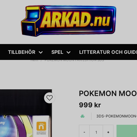
TILLBEHÖR
SPEL
LITTERATUR OCH GUID
Hem
POKEMON MOON FAN EDITION 3DS
POKEMON MOON
999 kr
3DS-POKEMONMOON-
-
+