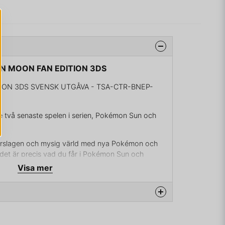
ON MOON FAN EDITION 3DS
ON 3DS SVENSK UTGÅVA - TSA-CTR-BNEP-
e två senaste spelen i serien, Pokémon Sun och
storslagen och mysig värld med nya Pokémon och
 det är precis vad du får i Pokémon Sun och
Visa mer
de första Pokémon-spelen, Pokémon Red Version
läpptes i Japan. Så 2016 är ett perfekt år att
on Moon för att ytterligare fira jubileet.
na produkten...
nk kommer du kunna föra över Pokémon du har