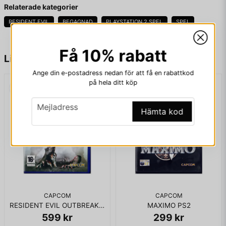
Fråga oss något om denna produkten...
multiplayerläge.
Relaterade kategorier
RESIDENT EVIL
BEGAGNAD
PLAYSTATION 2 SPEL
SPEL
KOMPLETT I BOX
Få 10% rabatt
name
Namn
Liknande produkter
Ange din e-postadress nedan för att få en rabattkod
på hela ditt köp
email
Mejladress
email
Mejladress
Hämta kod
Ja, ni får publicera min fråga
CAPCOM
CAPCOM
RESIDENT EVIL OUTBREAK FILE #2 PS2
MAXIMO PS2
599 kr
299 kr