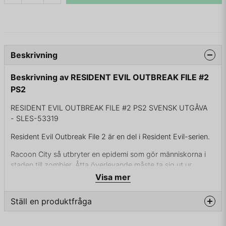
Beskrivning
Beskrivning av RESIDENT EVIL OUTBREAK FILE #2
PS2
RESIDENT EVIL OUTBREAK FILE #2 PS2 SVENSK UTGÅVA
- SLES-53319
Resident Evil Outbreak File 2 är en del i Resident Evil-serien.
Racoon City så utbryter en epidemi som gör människorna i
staden till zombier. Åtta överlevande måste ta sig ut ur
staden innan militären släpper en atombomb över staden för
Visa mer
att stoppa smittan. Spelet tar vid där första slutar. alla åtta
karaktärerna spelar man de har olika styrkor och svagheter.
Ställ en produktfråga
Man kan spela ensam och få hjälp av två AI-kontrollerade
karaktärer eller upp till fyra som stycken som ska hjälpas åt
question