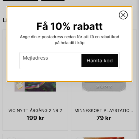
name
Namn
Liknande produkter
Få 10% rabatt
Ange din e-postadress nedan för att få en rabattkod
email
Mejladress
på hela ditt köp
email
Mejladress
Hämta kod
Ja, ni får publicera min fråga
VIC NYTT ÅRGÅNG 2 NR 2
MINNESKORT PLAYSTATION 1MB
199 kr
79 kr
Skicka fråga