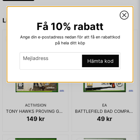
att göra The Saints till det dominerande gänget i hela
Stilwater.
name
Namn
Liknande produkter
Få 10% rabatt
I BOX UTAN MANUAL
Ange din e-postadress nedan för att få en rabattkod
email
Mejladress
på hela ditt köp
email
Mejladress
Hämta kod
Ja, ni får publicera min fråga
ACTIVISION
EA
TONY HAWKS PROVING GROUND XBOX 360
BATTLEFIELD BAD COMPANY 2 XBOX 360
149 kr
49 kr
Skicka fråga