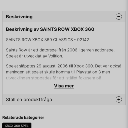
Beskrivning
Beskrivning av SAINTS ROW XBOX 360
SAINTS ROW XBOX 360 CLASSICS - 92142
Saints Row är ett datorspel från 2006 i genren actionspel.
Spelet är utvecklat av Volition.
Spelet släpptes 29 augusti 2006 till Xbox 360. Det var också
meningen att spelet skulle komma till Playstation 3 men
utvecklingen stoppades för att istället fokusera på
uppföljaren Saints Row 2.
Visa mer
Spelet börjar med att man är en vanlig person som går på i
Ställ en produktfråga
staden Stilwater när ett gatukrig mellan tre gatugäng bryter
ut. Personen blir skadad och gängledaren för gänget The
Saints, hjälper en bort från scenen och låter en gå med i The
question
Fråga oss något om denna produkten...
Relaterade kategorier
Saints. Spelet påminner mycket om Grand Theft Auto III och
Grand Theft Auto: San Andreas. Uppdragen i spelet går ut på
XBOX 360 SPEL