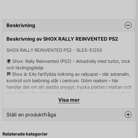
Beskrivning
Beskrivning av SHOX RALLY REINVENTED PS2
SHOX RALLY REINVENTED PS2 - SLES-51250
🌍 Shox: Rally Reinvented (PS2) – Arkadrally med turbo, trick
och tävlingsglädje
🏁 Shox är EAs fartfyllda tolkning av rallyspel – där adrenalin,
kontroll och belöning står i centrum. Glöm realism – här
handlar det om att sladda snyggt, trycka plattan i mattan och
tjäna "Shox Zones" för stilpoäng och extra boost. En perfekt
Visa mer
blandning av arkadkänsla och rallyaction.
🚗 Välj mellan klassiska rallybilar från Subaru, Mitsubishi,
Lancia, Peugeot m.fl. och tävla genom öknar, skogar och
Ställ en produktfråga
stadsmiljöer i snabba, intensiva race med en stor dos
underhållning.
question
Fråga oss något om denna produkten...
🎮 Plattform: PlayStation 2
Relaterade kategorier