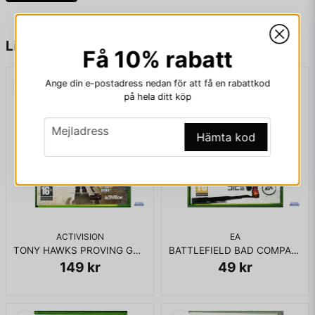
name
Namn
Liknande produkter
Få 10% rabatt
Ange din e-postadress nedan för att få en rabattkod
email
Mejladress
på hela ditt köp
email
Mejladress
Hämta kod
Ja, ni får publicera min fråga
ACTIVISION
EA
TONY HAWKS PROVING GROUND XBOX 360
BATTLEFIELD BAD COMPANY 2 XBOX 360
149 kr
49 kr
Skicka fråga