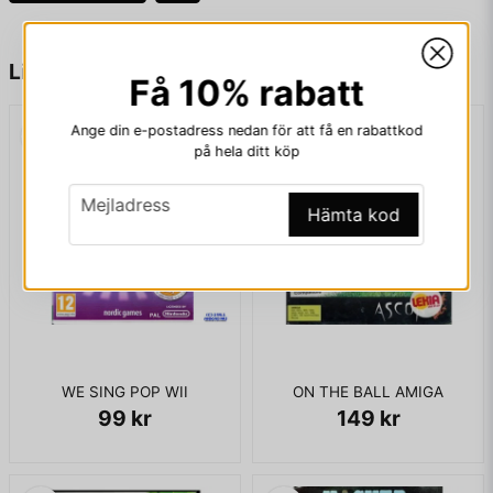
name
Namn
Liknande produkter
Få 10% rabatt
Ange din e-postadress nedan för att få en rabattkod
email
Mejladress
på hela ditt köp
email
Mejladress
Hämta kod
Ja, ni får publicera min fråga
WE SING POP WII
ON THE BALL AMIGA
99 kr
149 kr
Skicka fråga