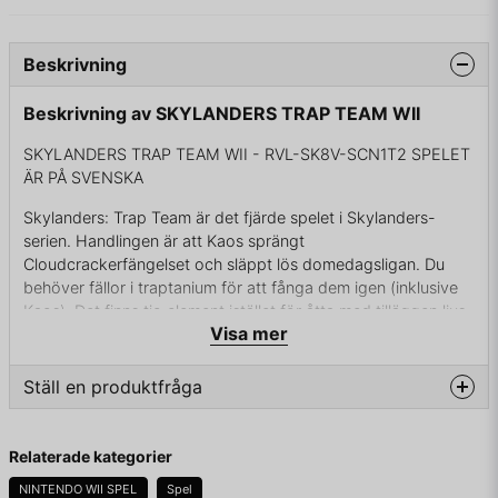
Beskrivning
Beskrivning av SKYLANDERS TRAP TEAM WII
SKYLANDERS TRAP TEAM WII - RVL-SK8V-SCN1T2 SPELET
ÄR PÅ SVENSKA
Skylanders: Trap Team är det fjärde spelet i Skylanders-
serien. Handlingen är att Kaos sprängt
Cloudcrackerfängelset och släppt lös domedagsligan. Du
behöver fällor i traptanium för att fånga dem igen (inklusive
Kaos). Det finns tio element istället för åtta med tilläggen ljus
Visa mer
och mörker. Det finns arton banor och minst fem
bonusbanor. Konsoler XBOX 360, Playstation 3/4 samt
andra. Startpaketet innehåller Snap shot, Food fight,
Ställ en produktfråga
Vattenfälla och Livfälla.
question
Fråga oss något om denna produkten...
Relaterade kategorier
KOMPLETT I BOX
NINTENDO WII SPEL
Spel