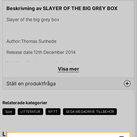
Beskrivning av SLAYER OF THE BIG GREY BOX
Slayer of the big grey box
Author:Thomas Sunhede
Release date:12th December 2014
Print:Nya Tryckeriet, Lycksele, Sweden
Visa mer
Genre:Checklist
Ställ en produktfråga
Format:142 x 210 x 4 mm, 92 gram
Pictures:20
question
Fråga oss något om denna produkten...
Relaterade kategorier
Pages: 51
Spel
LITTERATUR
NYTT
SEGA MEGADRIVE TILLBEHÖR
Quantity:1000 copies
This is not just another Mega Drive checklist. It's a
name
Namn
Liknande produkter
professional one with all 538 European PAL games and