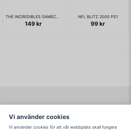
THE INCREDIBLES GAMECUBE
NFL BLITZ 2000 PS1
149 kr
99 kr
Navigering
Mitt konto
Vi använder cookies
Köpvillkor
Logga in
Om www.ARKAD.nu
Registrera dig
Vi använder cookies för att vår webbplats skall fungera
Glömt lösenord?