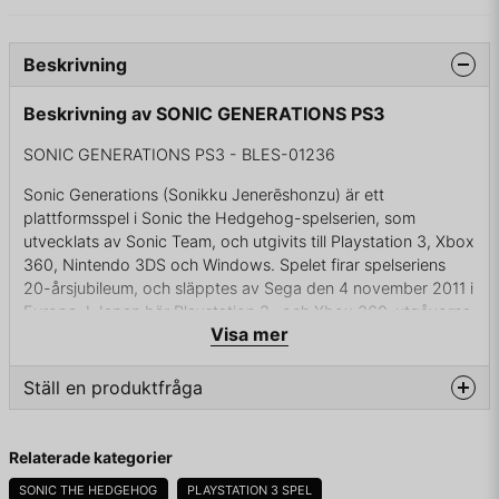
Beskrivning
Beskrivning av SONIC GENERATIONS PS3
SONIC GENERATIONS PS3 - BLES-01236
Sonic Generations (Sonikku Jenerēshonzu) är ett
plattformsspel i Sonic the Hedgehog-spelserien, som
utvecklats av Sonic Team, och utgivits till Playstation 3, Xbox
360, Nintendo 3DS och Windows. Spelet firar spelseriens
20-årsjubileum, och släpptes av Sega den 4 november 2011 i
Europa. I Japan bär Playstation 3- och Xbox 360-utgåvorna
Visa mer
undertiteln Shiro no Jikū ("Vit tidsrymd"), medan Nintendo
3DS-versionen heter Ao no Bōken ("Blå äventyr").
Ställ en produktfråga
Sonic firar sin 20:e födelsedag med sina vänner när plötsligt
ett tidshål öppnas och suger in allesammans och sprider ut
question
dem i tidsrymden. Medan Sonic letar efter sina vänner stöter
Fråga oss något om denna produkten...
Relaterade kategorier
han på den gamla Sonic (Classic Sonic). Båda igelkottarna
bestämmer sig för att samarbeta, och tillsammans jagar de
SONIC THE HEDGEHOG
PLAYSTATION 3 SPEL