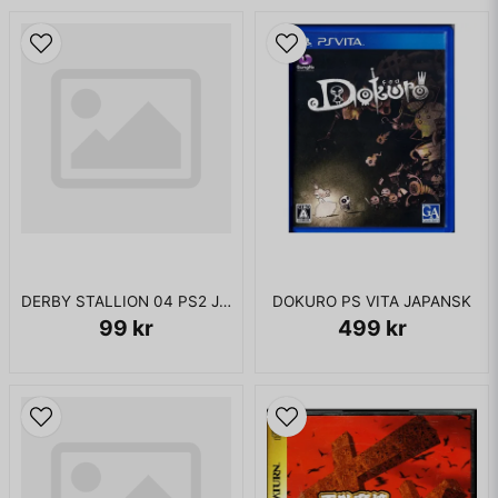
labyrinter.
Star Light Zone - En stad med mörk stjärnhimmeln.
Scrap Brain Zone - Dr. Eggmans tekniska bas.
Final Zone - Zonen där slutbossen tar vid.
KOMPLETT I BOX
DERBY STALLION 04 PS2 JAPANSK
DOKURO PS VITA JAPANSK
99 kr
499 kr