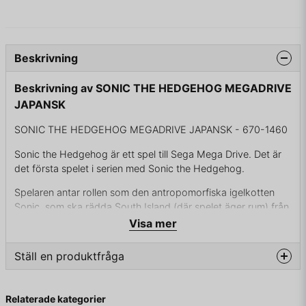
Beskrivning
Beskrivning av SONIC THE HEDGEHOG MEGADRIVE
JAPANSK
SONIC THE HEDGEHOG MEGADRIVE JAPANSK - 670-1460
Sonic the Hedgehog är ett spel till Sega Mega Drive. Det är
det första spelet i serien med Sonic the Hedgehog.
Spelaren antar rollen som den antropomorfiska igelkotten
Sonic, som ska rädda South Island (där spelet äger rum) från
att bli övertaget av den ondskefulla antagonisten Dr.
Visa mer
Eggman, som redan har transformerat öns djurpopulation till
mekaniska fiender.
Ställ en produktfråga
Sonic använder sin egenskap att kunna springa ovanligt
question
snabbt, och kunna rulla ihop sig själv till boll-form, för att
Fråga oss något om denna produkten...
Relaterade kategorier
klara av nivåerna och gå vidare. Roterande gula ringar är