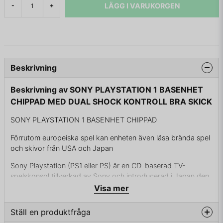
LÄGG I VARUKORGEN
-
+
Beskrivning
Beskrivning av SONY PLAYSTATION 1 BASENHET
CHIPPAD MED DUAL SHOCK KONTROLL BRA SKICK
SONY PLAYSTATION 1 BASENHET CHIPPAD
Förrutom europeiska spel kan enheten även läsa brända spel
och skivor från USA och Japan
Sony Playstation (PS1 eller PS) är en CD-baserad TV-
spelskonsol tillverkad av Sony och introducerad i Japan den
3 december 1994. Vid utvecklingen hade konsolen
Visa mer
kodnamnet "Playstation X", där förkortningen PSX i vissa fall
levt kvar. Denna spelkonsol blev en succé och såldes i mer
Ställ en produktfråga
än 100 000 exemplar redan första veckan och fram till och