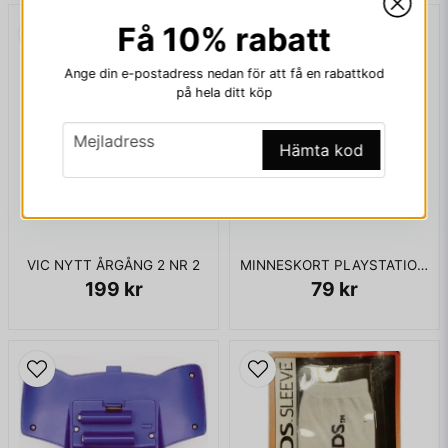
Få 10% rabatt
email
Mejladress
Ange din e-postadress nedan för att få en rabattkod
på hela ditt köp
email
Ja, ni får publicera min fråga
Mejladress
Hämta kod
VIC NYTT ÅRGÅNG 2 NR 2
MINNESKORT PLAYSTATION 1MB
199 kr
79 kr
Skicka fråga