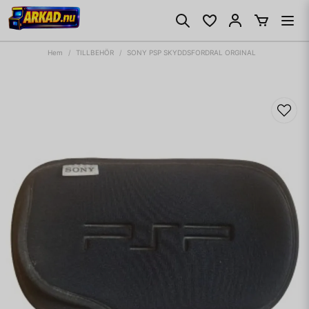
Hem
TILLBEHÖR
SONY PSP SKYDDSFORDRAL ORGINAL