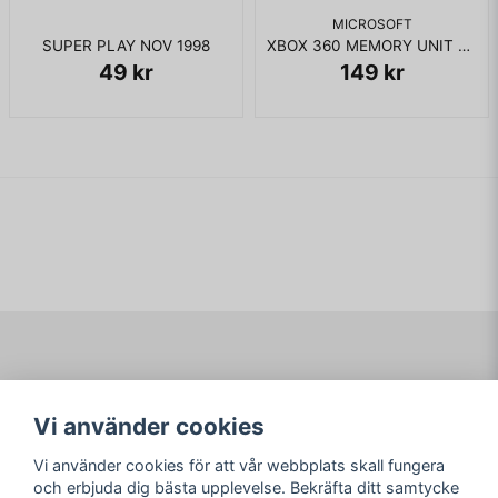
MICROSOFT
SUPER PLAY NOV 1998
XBOX 360 MEMORY UNIT 256MB
49 kr
149 kr
Navigering
Mitt konto
Vi använder cookies
Köpvillkor
Logga in
Om www.ARKAD.nu
Registrera dig
Vi använder cookies för att vår webbplats skall fungera
Glömt lösenord?
och erbjuda dig bästa upplevelse. Bekräfta ditt samtycke