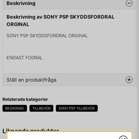
Beskrivning
Beskrivning av SONY PSP SKYDDSFORDRAL
ORGINAL
SONY PSP SKYDDSFORDRAL ORGINAL
ENDAST FODRAL
Ställ en produktfråga
question
Fråga oss något om denna produkten...
Relaterade kategorier
BEGAGNAD
TILLBEHÖR
SONY PSP TILLBEHÖR
name
Namn
Liknande produkter