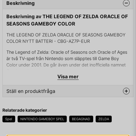
Beskrivning
Beskrivning av THE LEGEND OF ZELDA ORACLE OF
SEASONS GAMEBOY COLOR
THE LEGEND OF ZELDA ORACLE OF SEASONS GAMEBOY
COLOR NYTT BATTERI - CBG-AZ7P-EUR
The Legend of Zelda: Oracle of Seasons och Oracle of Ages
är två TV-spel från Nintendo som släpptes till Game Boy
Color under 2001. De går även under det inofficiella namnet
Oracle-serien.
Visa mer
I Oracle of Seasons får Link uppdraget att rädda
årstidsoraklet Din och landet Holodrum med hjälp av Rod of
Ställ en produktfråga
Seasons; en spira som ändrar landets årstid om Link svingar
den när han står på en stubbe, och i Oracle of Ages ska Link
question
Fråga oss något om denna produkten...
rädda tidsoraklet Nayru med hjälp av Harp of Ages, vilket är
Relaterade kategorier
en harpa som förflyttar Link i tiden om han spelar på den på
Spel
NINTENDO GAMEBOY SPEL
BEGAGNAD
ZELDA
olika platser.
The Legend of Zelda: Oracle of Seasons (förkortat OoS)