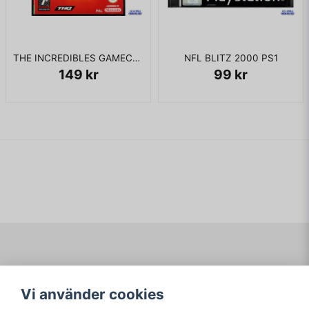
THE INCREDIBLES GAMECUBE
NFL BLITZ 2000 PS1
149 kr
99 kr
Navigering
Mitt konto
Vi använder cookies
Köpvillkor
Logga in
Om www.ARKAD.nu
Registrera dig