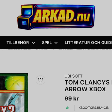
TILLBEHÖR
SPEL
LITTERATUR OCH GUID
L
MICROSOFT XBOX
XBOX SPEL
TOM CLANCYS RAINBOW SIX 3 BLACK 
UBI SOFT
TOM CLANCYS 
ARROW XBOX
99 kr
XBOX-TCRS3BA-CIB