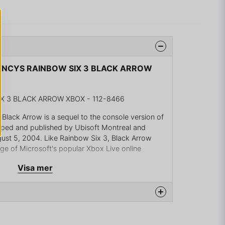
LANCYS RAINBOW SIX 3 BLACK ARROW
 3 BLACK ARROW XBOX - 112-8466
Black Arrow is a sequel to the console version of
oped and published by Ubisoft Montreal and
gust 5, 2004. Like Rainbow Six 3, Black Arrow
ge of Microsoft's popular Xbox Live online
Visa mer
 a Russian terrorist group funded by military
ng to develop a WMD and create a new country in
storms their base alone and stops the launch.
na produkten...