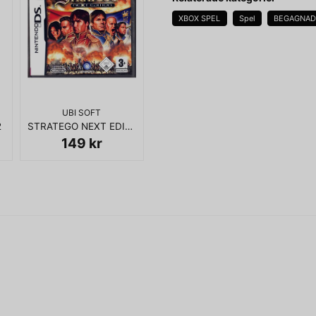
KOMPLETT I BOX
XBOX SPEL
Spel
BEGAGNA
name
Namn
UBI SOFT
2
STRATEGO NEXT EDITION DS
Ja, ni får publicera 
149 kr