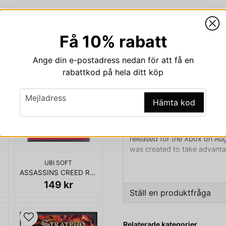
Få 10% rabatt
Beskrivning
Ange din e-postadress nedan för att få en
Beskrivning av TOM C
rabattkod på hela ditt köp
XBOX
email
Mejladress
TOM CLANCYS RAINBOW SIX
Hämta kod
Tom Clancy's Rainbow Six 3: 
Rainbow Six 3. It was devel
released for the Xbox on Au
was created to take advanta
service.
UBI SOFT
ASSASSINS CREED REVELATIONS PS3
Rainbow and Ding Chavez face
149 kr
officers and oil barons tryi
Ställ en produktfråga
the Caucasus region. Chavez 
question
Fråga oss något om den
Relaterade kategorier