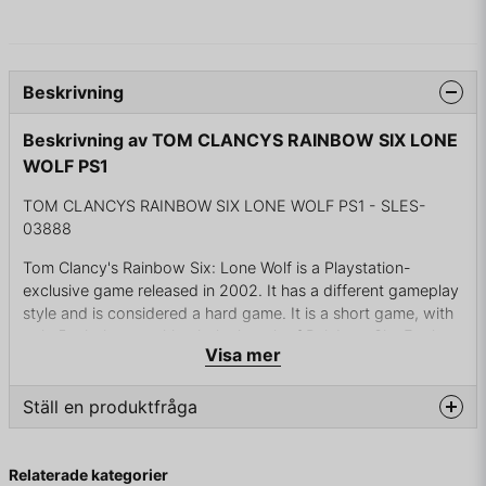
Beskrivning
Beskrivning av TOM CLANCYS RAINBOW SIX LONE
WOLF PS1
TOM CLANCYS RAINBOW SIX LONE WOLF PS1 - SLES-
03888
Tom Clancy's Rainbow Six: Lone Wolf is a Playstation-
exclusive game released in 2002. It has a different gameplay
style and is considered a hard game. It is a short game, with
only 5 missions, making it the length of Rainbow Six: Eagle
Visa mer
Watch.
Ställ en produktfråga
KOMPLETT I BOX
question
Fråga oss något om denna produkten...
Relaterade kategorier