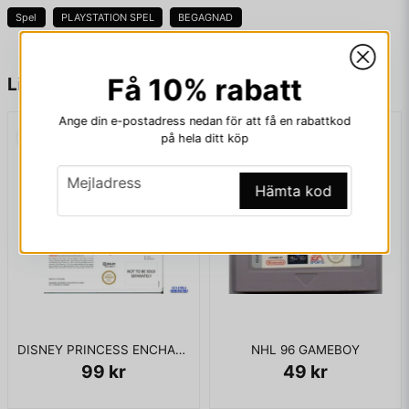
Spel
PLAYSTATION SPEL
BEGAGNAD
name
Namn
Få 10% rabatt
Liknande produkter
Ange din e-postadress nedan för att få en rabattkod
på hela ditt köp
email
Mejladress
email
Mejladress
Hämta kod
Ja, ni får publicera min fråga
DISNEY PRINCESS ENCHANTING STORYBOOKS WII
NHL 96 GAMEBOY
99 kr
49 kr
Skicka fråga