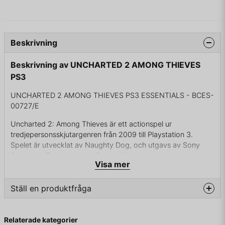
Beskrivning
Beskrivning av UNCHARTED 2 AMONG THIEVES
PS3
UNCHARTED 2 AMONG THIEVES PS3 ESSENTIALS - BCES-
00727/E
Uncharted 2: Among Thieves är ett actionspel ur
tredjepersonsskjutargenren från 2009 till Playstation 3.
Spelet är utvecklat av Naughty Dog, och utgavs av Sony
Computer Entertainment. Spelet släpptes i Nordamerika den
Visa mer
12 oktober 2009 och i Europa den 14 oktober. Spelet är
uppföljare till det prisbelönta actionspelet Uncharted: Drake's
Fortune. Naughty Dog erbjuder 13-15 timmars speltid i
Ställ en produktfråga
enspelarläget och flera timmar i det nya flerspelarläget online.
En uppföljare till spelet, Uncharted 3: Drake's Deception,
question
Fråga oss något om denna produkten...
släpptes den 2 november 2011. Spelet släpptes till
Relaterade kategorier