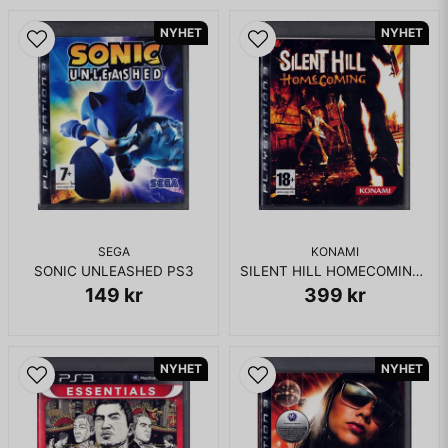
KOMPLETT I BOX
NYHET
NYHET
SEGA
KONAMI
SONIC UNLEASHED PS3
SILENT HILL HOMECOMING PS3
149 kr
399 kr
NYHET
NYHET