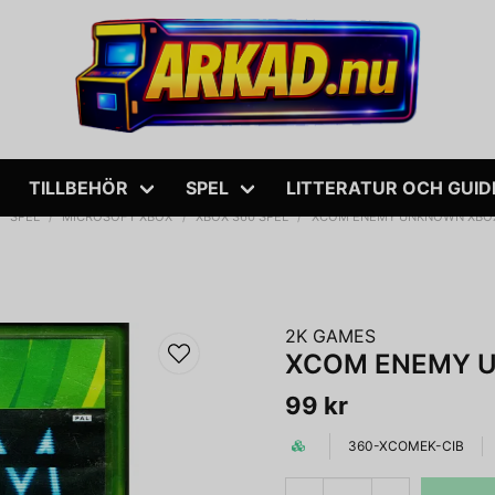
TILLBEHÖR
SPEL
LITTERATUR OCH GUID
SPEL
MICROSOFT XBOX
XBOX 360 SPEL
XCOM ENEMY UNKNOWN XBOX
2K GAMES
XCOM ENEMY 
99 kr
360-XCOMEK-CIB