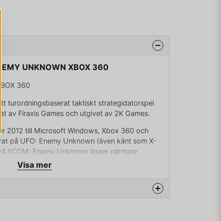
 ENEMY UNKNOWN XBOX 360
BOX 360
turordningsbaserat taktiskt strategidatorspel
lat av Firaxis Games och utgivet av 2K Games.
er 2012 till Microsoft Windows, Xbox 360 och
serat på UFO: Enemy Unknown (även känt som X-
94.XCOM: Enemy Unknown ligger närmare
sonsskjutaren The Bureau: XCOM Declassified som
Visa mer
i en nära framtid där utomjordingar invaderar
ollen över en multinationell elitstyrka kallad XCOM
), som får uppgiften att försvara Jorden. Spelaren
na produkten...
nom en serie turbaserade uppdrag. Mellan