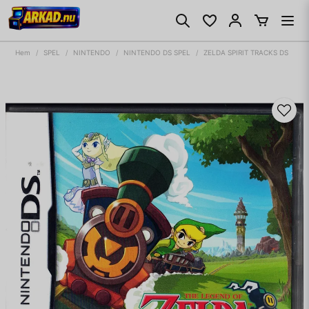
Hem
SPEL
NINTENDO
NINTENDO DS SPEL
ZELDA SPIRIT TRACKS DS