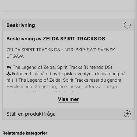
Beskrivning
Beskrivning av ZELDA SPIRIT TRACKS DS
ZELDA SPIRIT TRACKS DS - NTR-BKIP-SWD SVENSK
UTGÅVA
🎮 The Legend of Zelda: Spirit Tracks (Nintendo DS)
🕹️ Följ med Link på ett nytt episkt äventyr – denna gång på
räls! I The Legend of Zelda: Spirit Tracks reser du genom
Hyrule med ditt eget tåg, löser pussel, utforskar farliga
grottor och slåss mot mörka krafter.
Visa mer
🔥 Med klassisk Zelda-känsla, innovativ touchkontroll och
nya spelmoment blir Spirit Tracks en unik upplevelse för alla
fans av serien.
Ställ en produktfråga
Plattform: Nintendo DS
📅 Släppdatum: Europa 2009
question
Fråga oss något om denna produkten...
🧠 Genre: Action / Äventyr
Relaterade kategorier